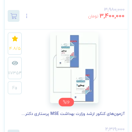
3,980,000
3,400,000
تومان
4.8/5
117354
Fa
%16
آزمون‌های کنکور ارشد وزارت بهداشت MSE پرستاری دکتر...
2,319,000