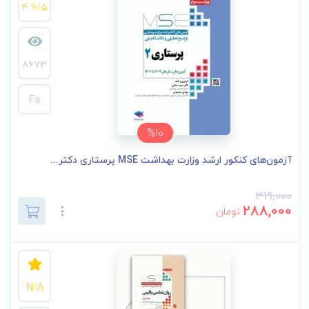
4.6/5
8673
Fa
%10
آزمون‌های کنکور ارشد وزارت بهداشت MSE پرستاری دکتر...
319,000
288,000
تومان
N/A