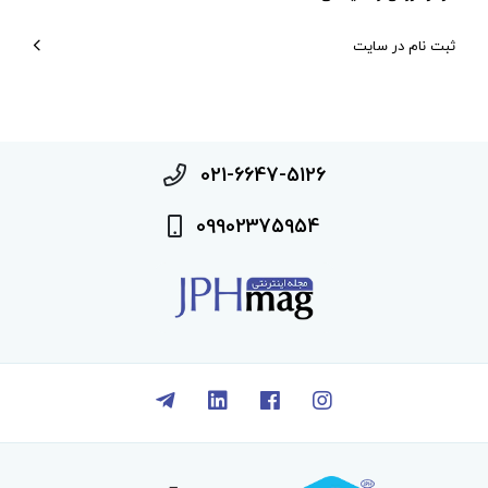
ثبت نام در سایت
021-6647-5126
09902375954