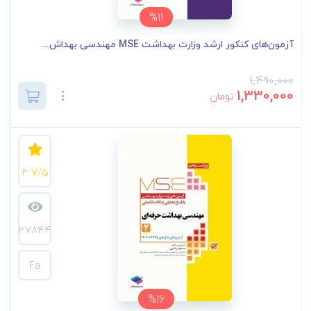
%11
آزمون‌های کنکور ارشد وزارت بهداشت MSE مهندسی بهداش...
1,490,000
1,330,000
تومان
4.7/5
37844
Fa
%16