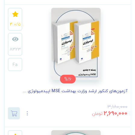
4.0/5
8323
Fa
%16
آزمون‌های کنکور ارشد وزارت بهداشت MSE اپیدمیولوژی ...
3,180,000
2,690,000
تومان