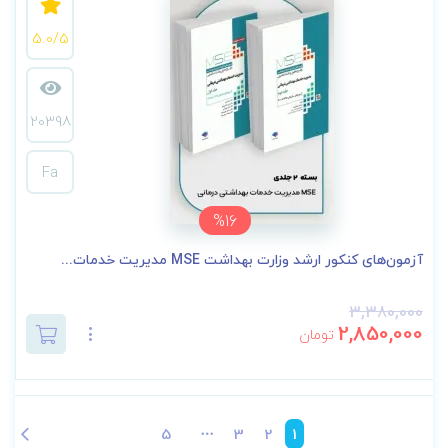
5.0/5
20398
Fa
%16
آزمون‌های کنکور ارشد وزارت بهداشت MSE مدیریت خدمات...
3,380,000
2,850,000
تومان
5
3
2
1