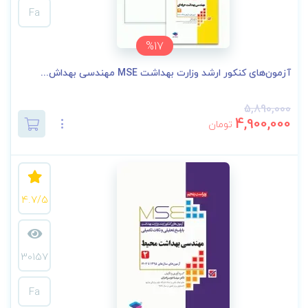
Fa
%17
آزمون‌های کنکور ارشد وزارت بهداشت MSE مهندسی بهداش...
5,890,000
4,900,000
تومان
4.7/5
30157
Fa