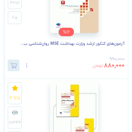
4202
Fa
%12
آزمون‌های کنکور ارشد وزارت بهداشت MSE روان‌شناسی ب...
990,000
880,000
تومان
4.9/5
18443