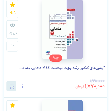
N/A
13656
Fa
%12
آزمون‌های کنکور ارشد وزارت بهداشت MSE مامایی جلد د...
1,990,000
1,770,000
تومان