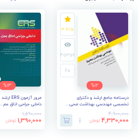
4.4/5
45356
Fa
%13
%12
درسنامه جامع ارشد و دکترای
مرور آزمون 
تخصصی مهندسی بهداشت محی...
داخلی جراحی اتاق عم...
1,590,000
4,900,000
1,390,000
4,330,000
تومان
تومان