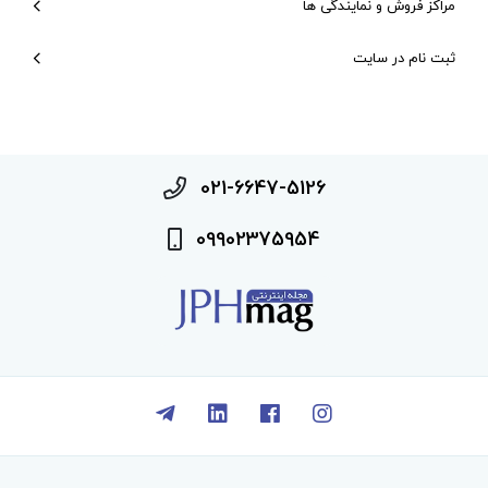
مراکز فروش و نمایندگی ها
ثبت نام در سایت
021-6647-5126
09902375954