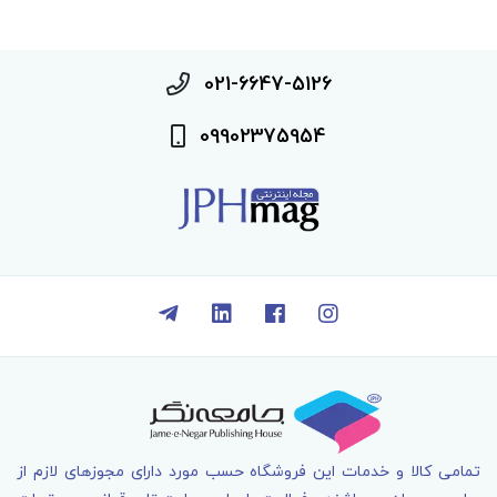
021-6647-5126
09902375954
تمامی کالا و خدمات اين فروشگاه حسب مورد دارای مجوزهای لازم از