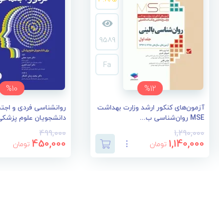
9589
Fa
%10
%12
آزمون‌های کنکور ارشد وزارت بهداشت
روانشناسی فردی و اجتم
MSE روان‌شناسی ب...
دانشجویان علوم پزشکی
499,000
1,290,000
450,000
1,140,000
تومان
تومان