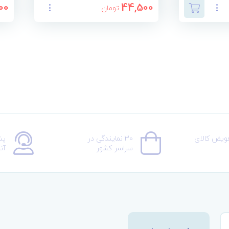
00
44,500
تومان
عویض کالای
30 نمایندگی در
پش
سراسر کشور
آن