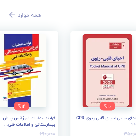
همه موارد
%12
%10
راهنمای جیبی احیای قلبی ریوی CPR
فرایند عملیات اورژانس پیش
2
بیمارستانی و اطلاعات فنی...
690,000
350,