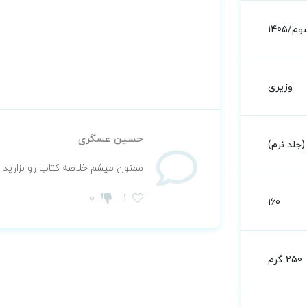
م/1405
وزیری
حسین عسگری
جلد نرم)
ممنون میشم خلاصه کتاب رو بزارید ق
0
1
160
250 گرم