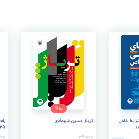
%10
شرایط خاص
تریاژ حسین شهدادی
...
025
000
49,000