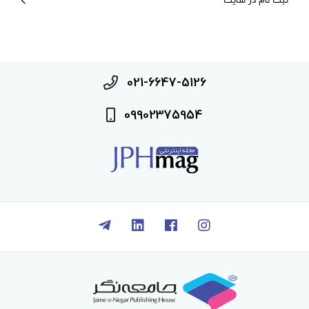
ثبت نام در سایت
021-6647-5126
09902375954