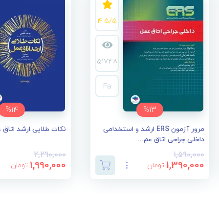
4.5/5
51748
Fa
%14
%13
مرور آزمون ERS ارشد و استخدامی
نکات طلایی ارشد اتاق
داخلی جراحی اتاق عم...
2,290,000
1,590,000
1,990,000
1,390,000
تومان
تومان