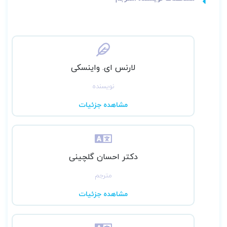
لارنس ای. واینسکی
نویسنده
مشاهده جزئیات
دکتر احسان گلچینی
مترجم
مشاهده جزئیات