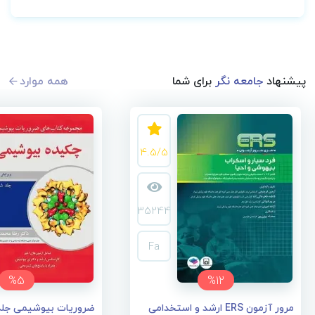
پیشنهاد
جامعه نگر
برای شما
همه موارد
4.5/5
35244
Fa
%5
%12
مرور آزمون ERS ارشد و استخدامی
ضروریات بیوشیمی جل