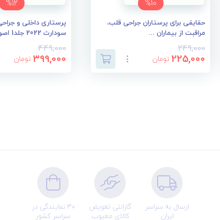
%12
%10
حقایقی برای پرستاران جراحی قلب،
پرستاری داخلی و جراحی 
مراقبت از بیماران ...
سودارث 2022 جلد1 اصو...
449,000
249,000
399,000
225,000
تومان
تومان
ارسال به سراسر
گارانتی تعویض
30 نمایندگی در
ایران
کالای معیوب
سراسر کشور