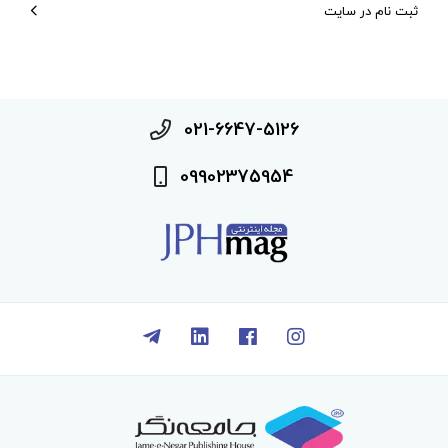
ثبت نام در سایت
021-6647-5126
09902375954