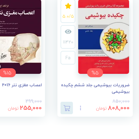
5.0/5
11420
Fa
%15
%5
ضروریات بیوشیمی جلد ششم چکیده
اعصاب مغزی نتر 2016
بیوشیمی
299,000
850,000
255,000
808,000
تومان
تومان