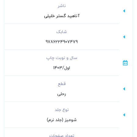
کنکور
ناشر
گردآوری و تألیف توسط مجرب ترین اساتید
آناهید گستر خلیلی
کنکور
تدریس مطالب از سطح پایه تا پیشرفته به
شابک
بیان ساده و روان
9786224907479
انتقال بهتر مفاهیم با استفاده از شکل
سال و نوبت چاپ
جدول و نمودار
تألیف مبتنی بر نحوه طراحی سوالات کنکور
اول/1403
مطالعه یک منبع منسجم به جای مطالعه
قطع
چندین منبع مختلف
رحلی
منبعی خودآموز و بدون نیاز به مدرس
نوع جلد
شومیز (جلد نرم)
تعداد صفحات