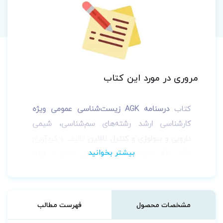
مروری در مورد این کتاب
کتاب
درسنامه AGK زیست‌شناسی عمومی ویژه
کارشناسی ارشد رشته‌های سم‌شناسی، شیمی
دارویی و بیولوژی و کنترل ناقلین
تالیف و گردآوری
دکتر بابک شیراوند، پریناز عباسی رنجبر و فرناز
مزینی
توسط
انتشارات آناهید گستر خلیلی
به چاپ
رسیده است.
برخی از ویژگی‌های بسته های آموزشی:
مشخصات محصول
فهرست مطالب
منطبق با معتبرترین و به روزترین منابع