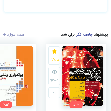
پیشنهاد
جامعه نگر
برای شما
همه موارد
4.7/5
9285
Fa
%12
%15