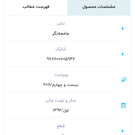
استفاده قرار نمی گیرد. بدین جهت این مجموعه
مشخصات محصول
فهرست مطالب
تدوین شد تا ضمن کمک موثرتر به نوزادان از
عوارض دارویی حتی الامکان پیشگیری کند.
ناشر
جامعه‌نگر
شابک
9786001015946
ویراست
بیست و چهارم/2011
سال و نوبت چاپ
اول/1396
قطع