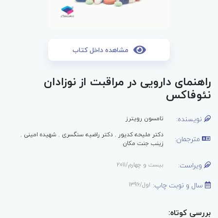
مشاهده داخل کتاب
راهنمای دارویی در مراقبت از نوزادان
نئوفاکس
نویسنده:
تامسون رویترز
دکتر ملیحه کدیور
,
دکتر راضیه سنگسری
,
شهیده امینی
,
مترجمان:
زینب جنت مکان
ویراست:
بیست و چهارم/2011
سال و نوبت چاپ:
اول/1396
بررسی کوتاه: