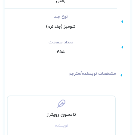
رقعی
نوع جلد
شومیز (جلد نرم)
تعداد صفحات
455
مشخصات نویسنده/مترجم
تامسون رویترز
نویسنده