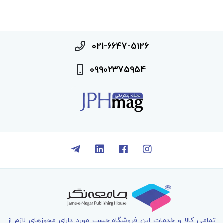
021-6647-5126
09902375954
تمامی کالا و خدمات اين فروشگاه حسب مورد دارای مجوزهای لازم از