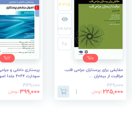
4.4/5
24846
Fa
%12
%10
حقایقی برای پرستاران جراحی قلب،
پرستاری داخلی و جراحی 
مراقبت از بیماران ...
سودارث 2022 جلد1 اصو...
449,000
249,000
399,000
225,000
تومان
تومان