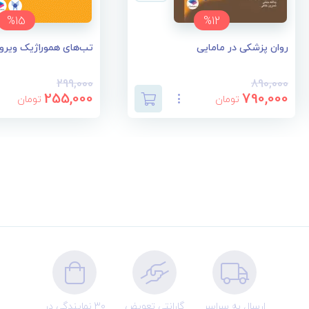
%15
%12
روان پزشکی در مامایی
تب‌های هموراژیک ویر
299,000
890,000
255,000
790,000
تومان
تومان
ارسال به سراسر
گارانتی تعویض
30 نمایندگی در