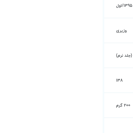
1395/اول
وزیری
جلد نرم)
138
200 گرم