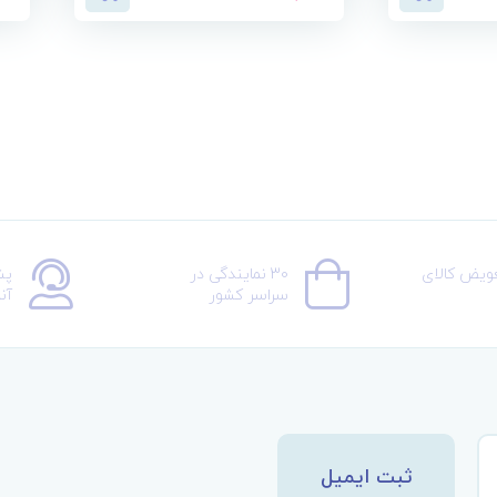
عویض کالای
30 نمایندگی در
پش
سراسر کشور
آن
ثبت ایمیل