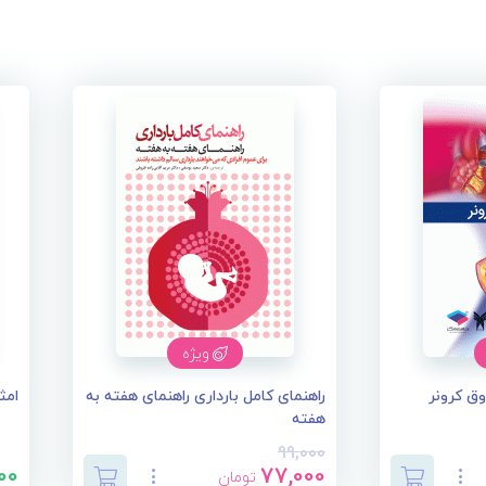
ویژه
وق کرونر
راهنمای کامل بارداری راهنمای هفته به
امث
هفته
99,000
00
77,000
تومان