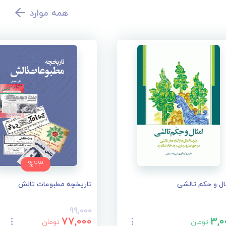
همه موارد
%23
ال و حکم تالشی
تاریخچه مطبوعات تالش
99,000
77,000
3,0
تومان
تومان