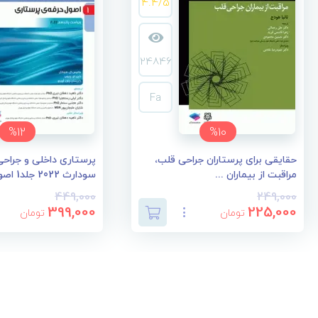
4.4/5
24846
Fa
%12
%10
حقایقی برای پرستاران جراحی قلب،
پرستاری داخلی و جراحی 
مراقبت از بیماران ...
سودارث 2022 جلد1 اصو...
449,000
249,000
399,000
225,000
تومان
تومان