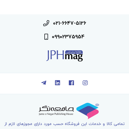
021-6647-5126
09902375954
تمامی کالا و خدمات اين فروشگاه حسب مورد دارای مجوزهای لازم از