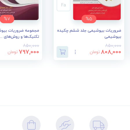
Fa
%7
%5
ضروریات بیوشیمی جلد ششم چکیده
مجموعه ضروریات بیوش
بیوشیمی
تکنیک‌ها و روش‌های ...
850,000
850,000
797,000
808,000
تومان
تومان