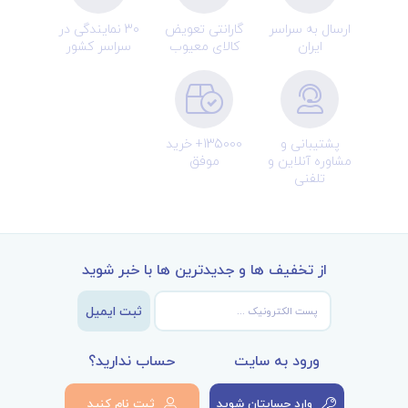
ارسال به سراسر
گارانتی تعویض
30 نمایندگی در
ایران
کالای معیوب
سراسر کشور
پشتیبانی و
135000+ خرید
مشاوره آنلاین و
موفق
تلفنی
از تخفیف ها و جدیدترین ها با خبر شوید
ثبت ایمیل
ورود به سایت
حساب ندارید؟
وارد حسابتان شوید
ثبت نام کنید