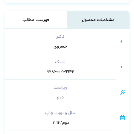
ارشد رشته های بیوشیمی بالینی، نانوبیوتکنولوژی،
بیوتکنولوژی، سم شناسی، حشره شناسی، بهداشت
مشخصات محصول
فهرست مطالب
حرفه ای، زیست شناسی، نانوتکنولوژی قابل
استفاده است.
ناشر
خسروی
شابک
978600209942
ویراست
دوم
سال و نوبت چاپ
دوم/1394