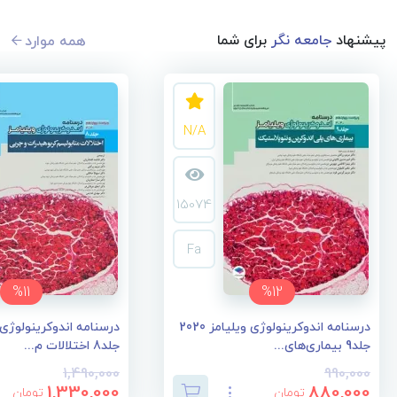
پیشنهاد
جامعه نگر
برای شما
همه موارد
N/A
15074
Fa
%11
%12
درسنامه اندوکرینولوژی ویلیامز 2020
جلد9 بیماری‌های...
جلد8 اختلالات م...
1,490,000
990,000
1,330,000
880,000
تومان
تومان