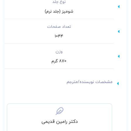
نوع جلد
شومیز (جلد نرم)
تعداد صفحات
1044
وزن
870 گرم
مشخصات نویسنده/مترجم
دکتر رامین قدیمی