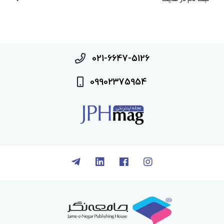
021-6647-5126
09902375954