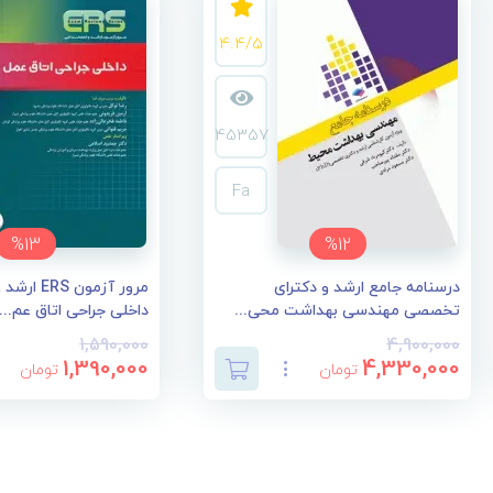
4.4/5
45357
Fa
%13
%12
درسنامه جامع ارشد و دکترای
مرور آزمون 
تخصصی مهندسی بهداشت محی...
داخلی جراحی اتاق عم...
1,590,000
4,900,000
1,390,000
4,330,000
تومان
تومان