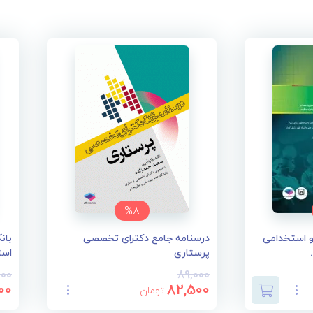
%8
ERS ارشد و استخدامی
درسنامه جامع دکترای تخصصی
بان
پرستاری
استخدا
000
89,000
00
82,500
تومان