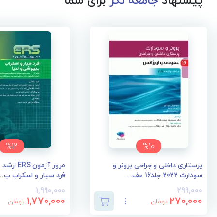
پیشنهاد
جامعه نگر
برای شما
%12
%10
پرستاری داخلی و جراحی برونر و
مرور آزمون 
سودارث 2022 جلد16 عف...
فرد سیار و اسکراب ب...
1,990,000
299,000
1,770,000
270,000
تومان
تومان