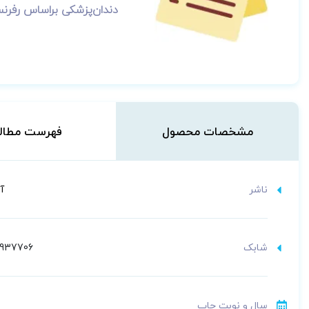
دندان‌پزشکی بر‌اساس رفرنس‌های1404
مشخصات محصول
فهرست مطال
ناشر
آ
شابک
937706
سال و نوبت چاپ