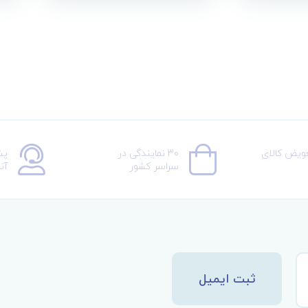
عویض کالای
30 نمایندگی در
پش
سراسر کشور
آن
ثبت ایمیل