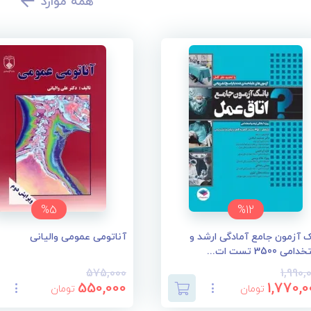
همه موارد
%5
%12
ک آزمون جامع آمادگی ارشد و
آناتومی عمومی والیانی
می 3500 تست ات...
575,000
1,990,
550,000
1,770,0
تومان
تومان