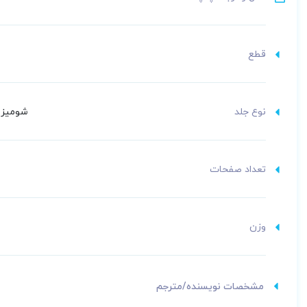
قطع
نوع جلد
شومیز (
تعداد صفحات
وزن
مشخصات نویسنده/مترجم