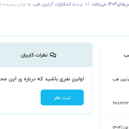
 می‌باشد
که توسط
انتشارات آرتین طب
به چاپ رسیده ا
ب
نظرات کاربران
اولین نفری باشید که درباره ی این م
رتین طب
ثبت نظر
9786222
اول/1404