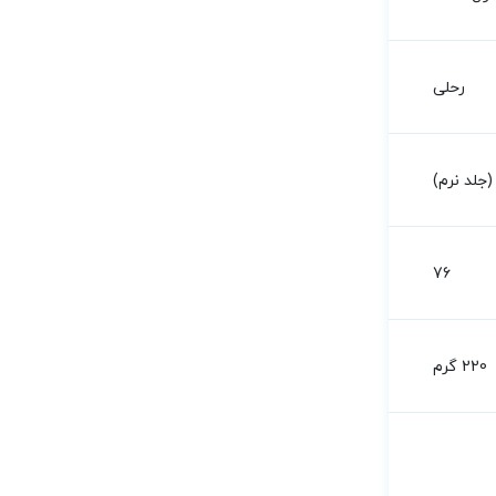
رحلی
جلد نرم)
76
220 گرم