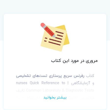
مروری در مورد این کتاب
کتاب
رفرنس سریع پرستاری تست‌های تشخیصی
و آزمایشگاهی | nurses Quick Reference to
Common Laboratory & Diagnostic Tests تالیف
فرانسیس تالاسکافیشباخ، مارگارت ا.فیشباخ
توسط
انتشارات
جامعه‌نگر
به چاپ رسید است.