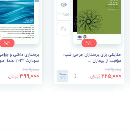
24852
Fa
%12
%10
حقایقی برای پرستاران جراحی قلب،
پرستاری داخلی و جراحی 
مراقبت از بیماران ...
سودارث 2022 جلد1 اصو...
449,000
249,000
399,000
225,000
تومان
تومان