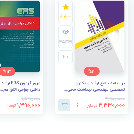
4.4/5
45341
Fa
%13
%12
درسنامه جامع ارشد و دکترای
مرور آزمون 
تخصصی مهندسی بهداشت محی...
داخلی جراحی اتاق عم...
1,590,000
4,900,000
1,390,000
4,330,000
تومان
تومان