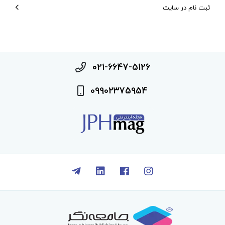
ثبت نام در سایت
021-6647-5126
09902375954