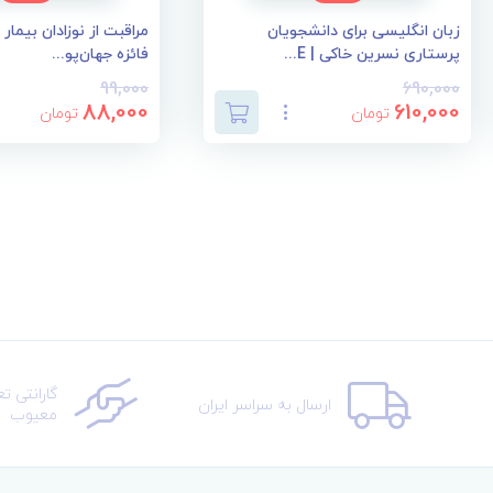
زبان انگلیسی برای دانشجویان
مراقبت از نوزادان بیمار
پرستاری نسرین خاکی | E...
فائزه جهان‌پو...
99,000
690,000
88,000
610,000
تومان
تومان
گارانتی ت
ارسال به سراسر ایران
معیوب