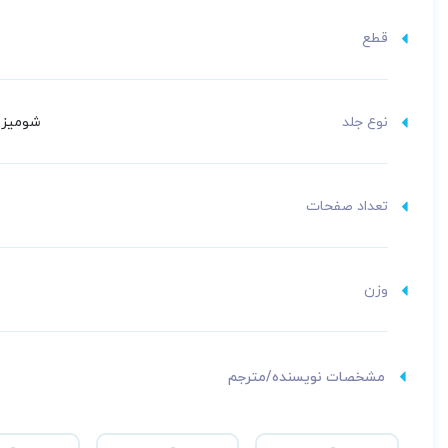
قطع
نوع جلد
شومیز (
تعداد صفحات
وزن
مشخصات نویسنده/مترجم