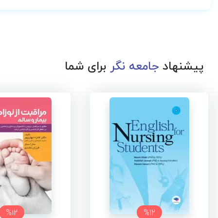
پیشنهاد
جامعه نگر
برای شما
%12
%12