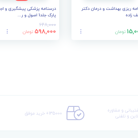
امه ریزی بهداشت و درمان دکتر
درسنامه پزشکی پیشگیری و اج
 زاده
پارک جلد1 اصول و ر...
628,000
598,000
15,0
تومان
تومان
تیبانی و مشاوره
135000+ خرید موفق
لاین و تلفنی