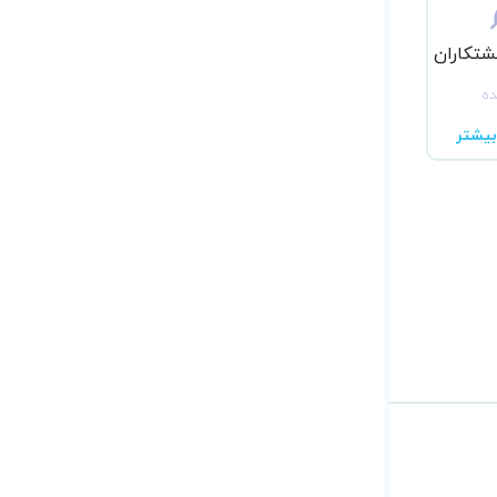
شتکاران
ده
یشتر