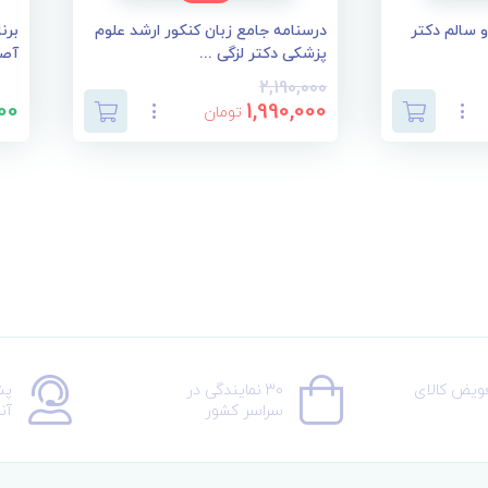
 و سالم دکتر
درسنامه جامع زبان کنکور ارشد علوم
برن
پزشکی دکتر لزگی ...
آصف
2,190,000
00
1,990,000
تومان
عویض کالای
30 نمایندگی در
پش
سراسر کشور
آن