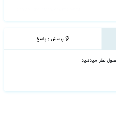
Chapter One: Management Control
Chapter Two: Motivation and Behavior
Chapter Three: Hospital Management and Organizationa
Chapter Four: Organizational Tactics for the Successfu
پرسش و پاسخ
Chapter Five: Principles of Innovation
Chapter Six: Community Orientation in Health Services
Chapter Seven: Barriers to Customer Service
حصول نظر میدهید.
Chapter Eight: Waiting for Satisfaction
Chapter Nine: Work Systems and the Changing Prioriti
Chapter Ten: Communication in Groups
Chapter Eleven: Models of Case Management
Chapter Twelve: The Internet and the Concept of “eHe