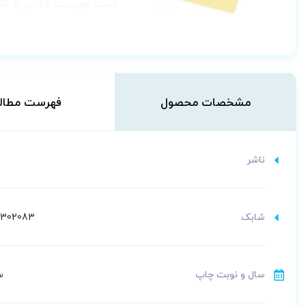
است. فهرست کتاب به شر
مشخصات محصول
فهرست مطال
ناشر
شابک
5302083
سال و نوبت چاپ
سو