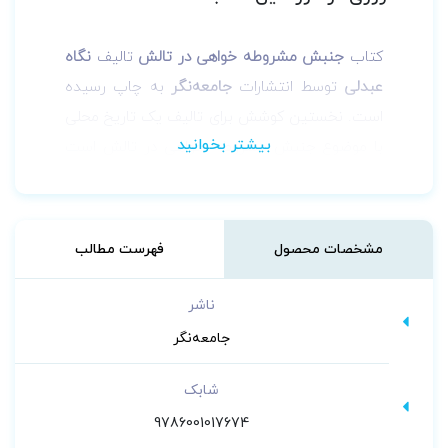
کتاب
جنبش مشروطه خواهی در تالش
تالیف
نگاه
عبدلی
توسط انتشارات
جامعه‌نگر
به چاپ رسیده
است.
نخستین کوشش برای تالیف یک تاریخ محلی
با موضوع جنبش مشروطه خواهی در تالش است
که بر پایه منابع دست اول، اسناد محلی و آرشیوی
و مصاحبه با بازماندگان مبارزان مشروطه تالش
شکل گرفته است.
مشخصات محصول
فهرست مطالب
ناشر
جامعه‌نگر
شابک
9786001017674