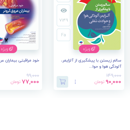
7149
Fa
ویژه
ویژه
سالم زیستن با پیشگیری از آلزایمر،
خود مراقبتی بیماران عر
آلودگی هوا و حوا...
99,000
149,000
77,000
90,000
تومان
تومان