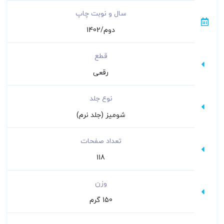
سال و نوبت چاپ
دوم/1402
قطع
رقعی
نوع جلد
شومیز (جلد نرم)
تعداد صفحات
118
وزن
150 گرم