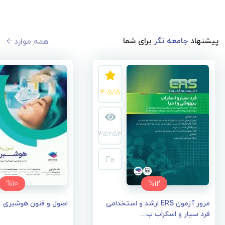
پیشنهاد
جامعه نگر
برای شما
همه موارد
4.5/5
35253
Fa
%10
%12
مرور آزمون ERS ارشد و استخدامی
اصول و فنون هوشبری
فرد سیار و اسکراب ب...