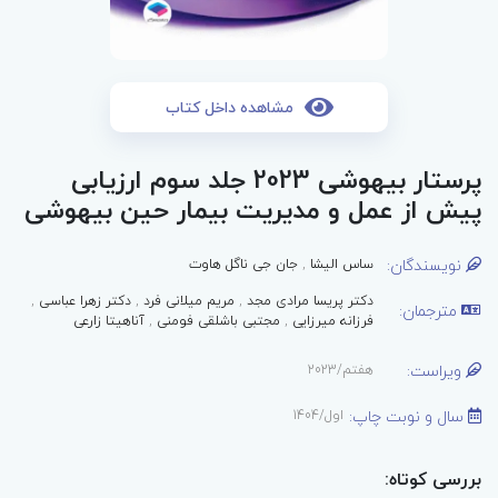
مشاهده داخل کتاب
پرستار بیهوشی 2023 جلد سوم ارزیابی
پیش از عمل و مدیریت بیمار حین بیهوشی
نویسندگان:
ساس الیشا
,
جان جی ناگل هاوت
دکتر پریسا مرادی مجد
,
مریم میلانی فرد
,
دکتر زهرا عباسی
,
مترجمان:
فرزانه میرزایی
,
مجتبی باشلقی فومنی
,
آناهیتا زارعی
ویراست:
هفتم/2023
سال و نوبت چاپ:
اول/1404
بررسی کوتاه: