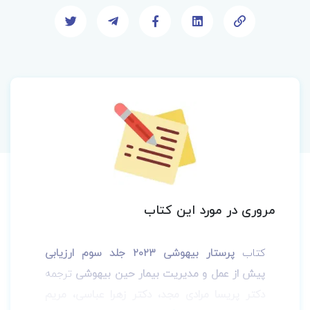
مروری در مورد این کتاب
کتاب
پرستار بیهوشی 2023 جلد سوم ارزیابی
پیش از عمل و مدیریت بیمار حین بیهوشی
ترجمه
دکتر پریسا مرادی مجد، دﮐﺘﺮ زهرا عباسی، ﻣﺮﯾﻢ