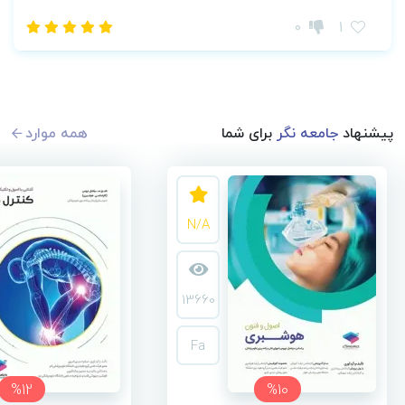
0
1
پیشنهاد
جامعه نگر
برای شما
همه موارد
N/A
13660
Fa
%12
%10