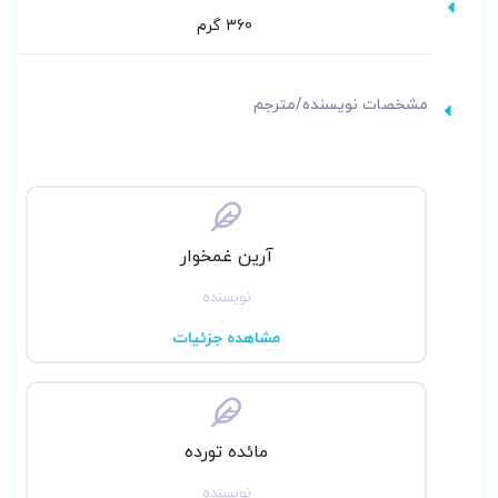
دوستانه امیدواریم دنیای بیهوشی را درک کنید و به
360 گرم
شما قدرت دهیم تا با اطمینان در حوزه روش های
بیهوشی حرکت کنید.
مشخصات نویسنده/مترجم
آرین غمخوار
نویسنده
مشاهده جزئیات
مائده تورده
نویسنده