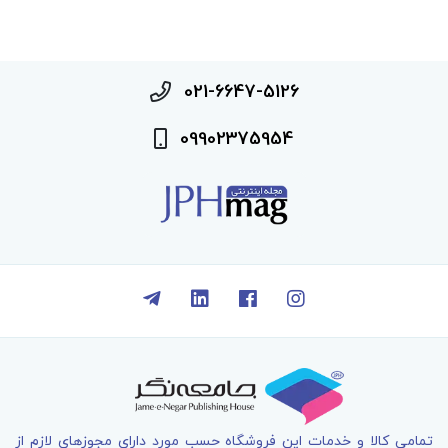
021-6647-5126
09902375954
تمامی کالا و خدمات اين فروشگاه حسب مورد دارای مجوزهای لازم از