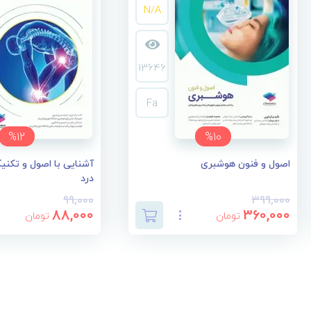
N/A
13646
Fa
%12
%10
اصول و فنون هوشبری
آشنایی با اصول و تکنی
درد
99,000
399,000
88,000
360,000
تومان
تومان