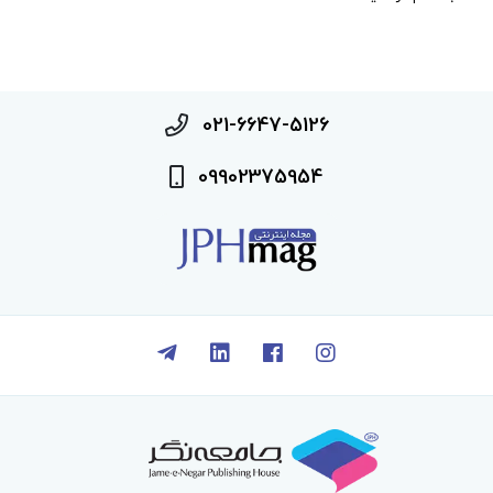
021-6647-5126
09902375954