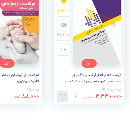
4.4/5
45340
Fa
%12
%12
درسنامه جامع ارشد و دکترای
مراقبت از نوزادان بیمار
تخصصی مهندسی بهداشت محی...
فائزه جهان‌پو...
99,000
4,900,000
88,000
4,330,000
تومان
تومان