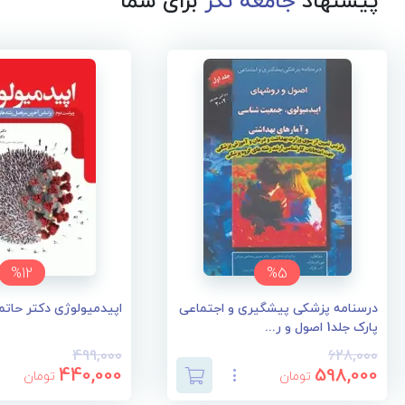
پیشنهاد
جامعه نگر
برای شما
%12
%5
درسنامه پزشکی پیشگیری و اجتماعی
اپیدمیولوژی دکتر حاتم
پارک جلد1 اصول و ر...
499,000
628,000
440,000
598,000
تومان
تومان