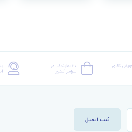
عویض کالای
30 نمایندگی در
پش
سراسر کشور
آن
ثبت ایمیل