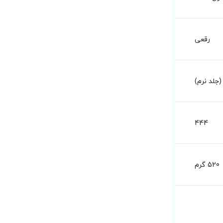
رقعی
جلد نرم)
444
520 گرم