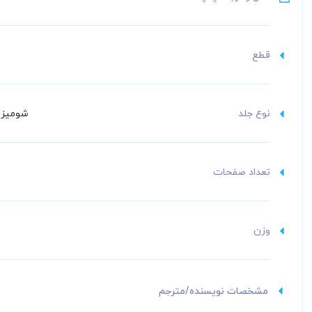
قطع
نوع جلد
شومیز (
تعداد صفحات
وزن
مشخصات نویسنده/مترجم