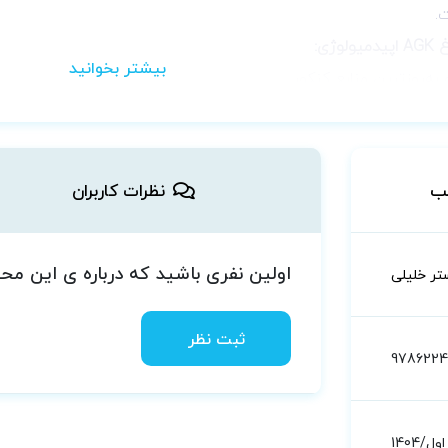
.
لوژی:
 به‌روزترین منابع کنکور
کوری به صورت طبقه‌بندی موضوعی
الات کنکور در کمترین حجم ممکن
دوران مرور و جمع‌بندی
ب
نظرات کاربران
اولین نفری باشید که درباره ی این م
تر خلیلی
ثبت نظر
978622
اول/1404