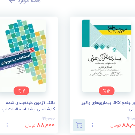
همه موارد
%12
%12
مرور جامع DRS بیماری‌های واگیر
بانک آزمون طبقه‌بندی شده
نی
کارشناسی ارشد اصطلاحات اپ...
99,000
99,
88,000
88,0
تومان
تومان