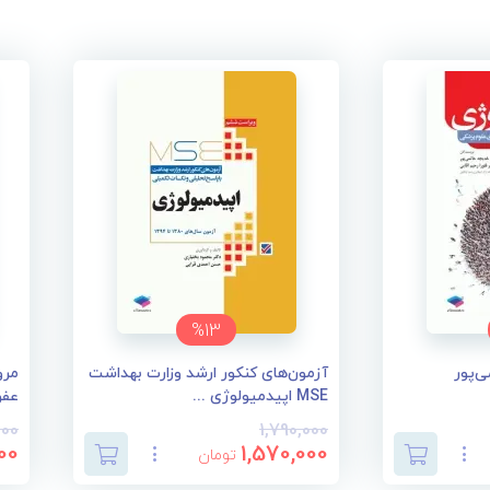
%13
ی‌پور
آزمون‌های کنکور ارشد وزارت بهداشت
MSE اپیدمیولوژی ...
عفو
000
1,790,000
00
1,570,000
تومان