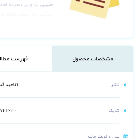
خلیلی
به چاپ رسیده است
ویژگی های کتاب
نکات داغ AGK اپیدمیو
برگرفته از معتبرترین و
مجموعه‌ای از نکات کن
پوشش قابل ملاحظه سو
مناسب‌ترین منبع برای 
مشخصات محصول
فهرست مطال
ناشر
آناهید گس
شابک
4744630
سال و نوبت چاپ