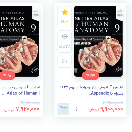
N/A
15528
En
%20
%24
اطلس آناتومی نتر ویرایش نهم 2026
همراه با Appendix...
| Atlas of Human ...
9,900,000
12,900,000
7,920,000
9,900,000
تومان
تومان