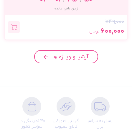
زمان باقی مانده
749,000
600,000
تومان
آرشیــو ویــژه ها
ارسال به سراسر
گارانتی تعویض
30 نمایندگی در
ایران
کالای معیوب
سراسر کشور