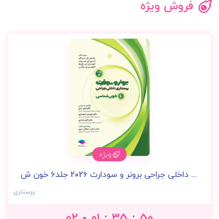
فروش ویژه
ویژه
پرستاری داخلی جراحی برونر و سودارث 2026 جلد6 خون ش...
پرستاری
02
01
35
49
-
:
: