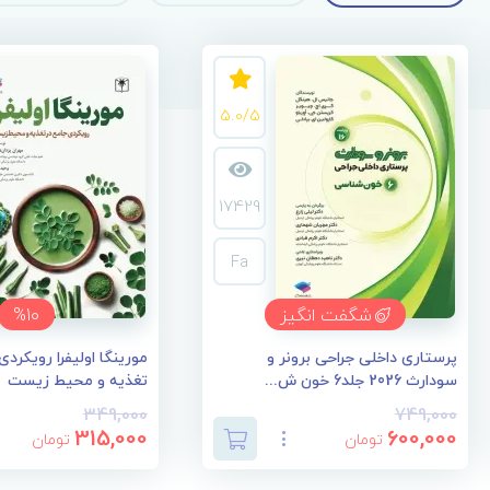
5.0/5
17429
Fa
شگفت انگیز
%10
پرستاری داخلی جراحی برونر و
مورینگا اولیفرا رویکردی
سودارث 2026 جلد6 خون ش...
تغذیه و محیط زیست
349,000
749,000
315,000
600,000
تومان
تومان